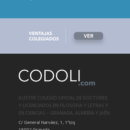
ILUSTRE COLEGIO OFICIAL DE DOCTORES
Y LICENCIADOS EN FILOSOFIA Y LETRAS Y
EN CIENCIAS – GRANADA, ALMERÍA Y JAÉN
C/ General Narváez, 1, 1ºizq
18002 Granada