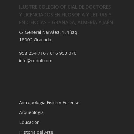
ILUSTRE COLEGIO OFICIAL DE DOCTORES
Y LICENCIADOS EN FILOSOFIA Y LETRAS Y
EN CIENCIAS – GRANADA, ALMERÍA Y JAÉN
C/ General Narváez, 1, 1ºizq
18002 Granada
958 254 716 / 616 953 076
info@codoli.com
Antropología Física y Forense
Arqueología
Educación
Historia del Arte