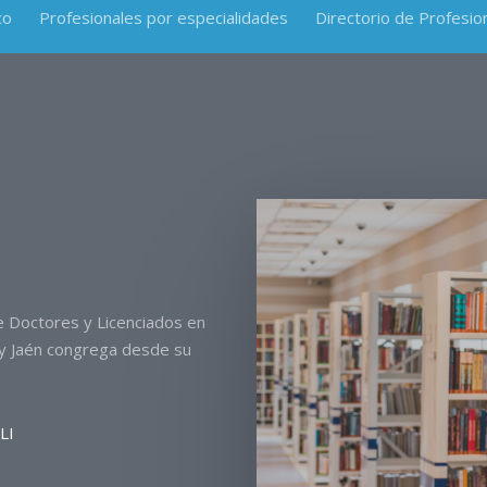
co
Profesionales por especialidades
Directorio de Profesio
de Doctores y Licenciados en
a y Jaén congrega desde su
LI