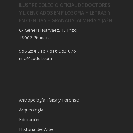
ILUSTRE COLEGIO OFICIAL DE DOCTORES
Y LICENCIADOS EN FILOSOFIA Y LETRAS Y
EN CIENCIAS – GRANADA, ALMERÍA Y JAÉN
C/ General Narváez, 1, 1ºizq
18002 Granada
958 254 716 / 616 953 076
info@codoli.com
Antropología Física y Forense
Arqueología
Educación
Historia del Arte