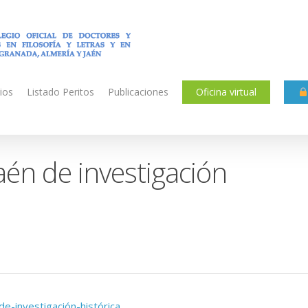
ios
Listado Peritos
Publicaciones
Oficina virtual
aén de investigación
-investigación-histórica