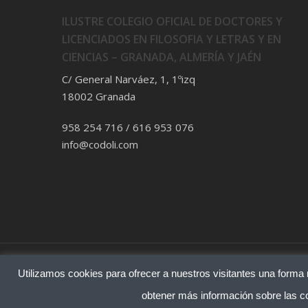
ILUSTRE COLEGIO OFICIAL DE DOCTORES Y
LICENCIADOS EN FILOSOFIA Y LETRAS Y EN
CIENCIAS – GRANADA, ALMERÍA Y JAÉN
C/ General Narváez, 1, 1ºizq
18002 Granada
958 254 716 / 616 953 076
info@codoli.com
© 2025 CODOLI.com | Desarrollado por
Latido Creativo
||
Avi
Utilizamos cookies para ofrecer a nuestros visitantes una forma 
Condiciones de Uso
|
Política de Privacidad
|
Política de Cook
obtener más información sobre las co