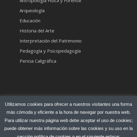
Antropología Física y Forense
Arqueología
Educación
Historia del Arte
Interpretación del Patrimonio
Pedagogía y Psicopedagogía
Pericia Caligráfica
Utilizamos cookies para ofrecer a nuestros visitantes una forma
más cómoda y eficiente a la hora de navegar por nuestra web.
Para utilizar nuestra página web debe aceptar el uso de cookies;
© 2025 CODOLI.com | Desarrollado por
Latido
puede obtener más información sobre las cookies y su uso en la
Creativo
||
Aviso legal
|
Condiciones de Uso
|
Política
sección política de cookies o en el siguiente enlace: