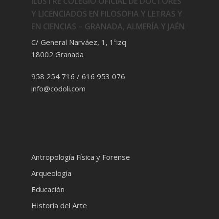
ILUSTRE COLEGIO OFICIAL DE DOCTORES
Y LICENCIADOS EN FILOSOFIA Y LETRAS Y
EN CIENCIAS – GRANADA, ALMERÍA Y JAÉN
C/ General Narváez, 1, 1ºizq
18002 Granada
958 254 716 / 616 953 076
info@codoli.com
Antropología Física y Forense
Arqueología
Educación
Historia del Arte