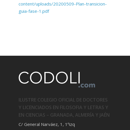
content/uploads/20200509-Plan-transicion-
guia-fase-1.pdf
ILUSTRE COLEGIO OFICIAL DE DOCTORES
Y LICENCIADOS EN FILOSOFIA Y LETRAS Y
EN CIENCIAS – GRANADA, ALMERÍA Y JAÉN
C/ General Narváez, 1, 1ºizq