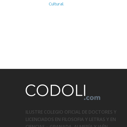
Cultural.
ILUSTRE COLEGIO OFICIAL DE DOCTORES Y
LICENCIADOS EN FILOSOFIA Y LETRAS Y EN
CIENCIAS – GRANADA, ALMERÍA Y JAÉN